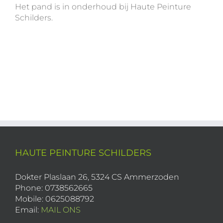
Het pand is in onderhoud bij Haute Peinture
Schilders.
HAUTE PEINTURE SCHILDERS
Dokter Plaslaan 26, 5324 CS Ammerzoden
Phone: 0738562665
Mobile: 0625088792
Email:
MAIL ONS