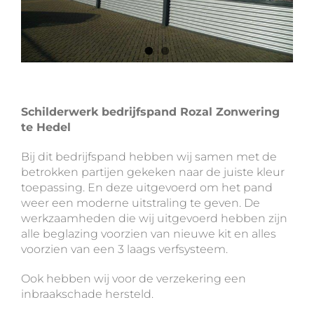
Schilderwerk bedrijfspand Rozal Zonwering
te Hedel
Bij dit bedrijfspand hebben wij samen met de
betrokken partijen gekeken naar de juiste kleur
toepassing. En deze uitgevoerd om het pand
weer een moderne uitstraling te geven. De
werkzaamheden die wij uitgevoerd hebben zijn
alle beglazing voorzien van nieuwe kit en alles
voorzien van een 3 laags verfsysteem.
Ook hebben wij voor de verzekering een
inbraakschade hersteld.