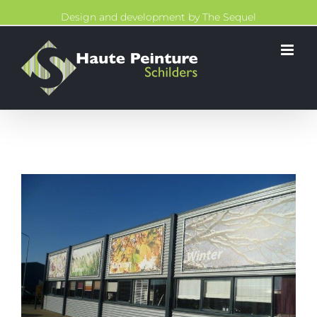
Skip
Design and development by
The Sequel
to
content
View
Larger
Image