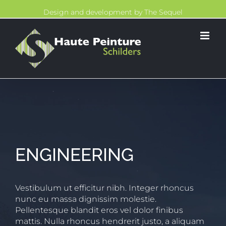
Skip
Design and development by
The Sequel
to
content
ENGINEERING
Vestibulum ut efficitur nibh. Integer rhoncus
nunc eu massa dignissim molestie.
Pellentesque blandit eros vel dolor finibus
mattis. Nulla rhoncus hendrerit justo, a aliquam