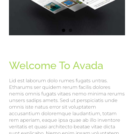
Welcome To Avada
Lid est laborum dolo rumes fugats untras.
Etharums ser quidem rerum facilis dolores
nemis omnis fugats vitaes nemo minima rerums
unsers sadips amets. Sed ut perspiciatis unde
omnis iste natus error sit voluptatem
accusantium doloremque laudantium, totam
rem aperiam, eaque ipsa quae ab illo inventore
veritatis et quasi architecto beatae vitae dicta
sunt explicabo. Nemo enim ipsam voluptatem