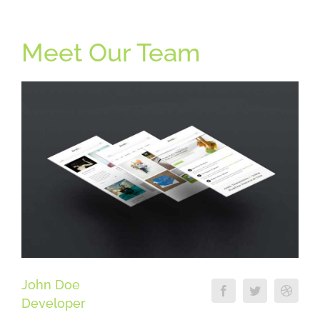
Meet Our Team
John Doe
Developer