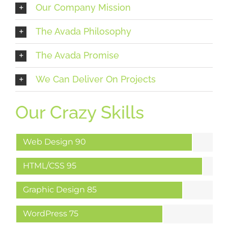
Our Company Mission
The Avada Philosophy
The Avada Promise
We Can Deliver On Projects
Our Crazy Skills
Web Design
90
HTML/CSS
95
Graphic Design
85
WordPress
75