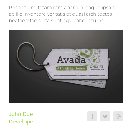
Redantium, totam rem aperiam, eaque ipsa qu
ab illo inventore veritatis et quasi architectos
beatae vitae dicta sunt explicabo ipsums.
John Doe
Developer