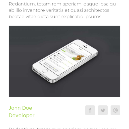
Redantium, totam rem aperiam, eaque ipsa qu
ab illo inventore veritatis et quasi architectos
beatae vitae dicta sunt explicabo ipsums.
John Doe
Developer