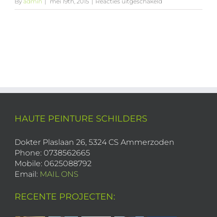
voor
By
admin
|
mei 19th, 2015
|
Reacties uitgeschakeld
sunrise-
avenue
HAUTE PEINTURE SCHILDERS
Dokter Plaslaan 26, 5324 CS Ammerzoden
Phone: 0738562665
Mobile: 0625088792
Email:
MAIL ONS
RECENTE PROJECTEN: